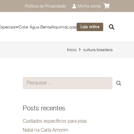
Política de Privacidade
Minha conta
Especiais
Colar Água Benta
Alquimia
Lojas
Loja online
Início
cultura brasileira
Pesquisar
por:
Posts recentes
Cuidados específicos para joias
Natal na Carla Amorim