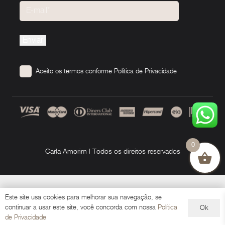
Please
leave
this
Aceito os termos conforme
Política de Privacidade
field
empty.
0
Carla Amorim | Todos os direitos reservados
Este site usa cookies para melhorar sua navegação, se
continuar a usar este site, você concorda com nossa
Política
Ok
de Privacidade