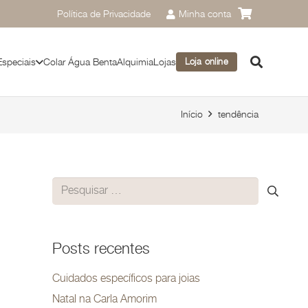
Política de Privacidade
Minha conta
Especiais
Colar Água Benta
Alquimia
Lojas
Loja online
Início
tendência
Pesquisar
por:
Posts recentes
Cuidados específicos para joias
Natal na Carla Amorim