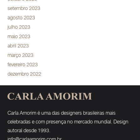
setembro 2023
agosto 2023
julho 2023
maio 2023
abril 2023
março 2023
fevereiro 2023
dezembro 2022
Carla Amorim é uma das designers brasileiras mais
celebradas e com presença no mercado mundial. Design
autoral desde 1993.
info@carlaamorim.com.br