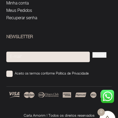
Minha conta
Meus Pedidos
Recuperar senha
NEWSLETTER
Please
leave
this
Aceito os termos conforme
Política de Privacidade
field
empty.
0
Carla Amorim | Todos os direitos reservados