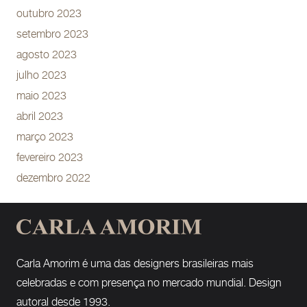
outubro 2023
setembro 2023
agosto 2023
julho 2023
maio 2023
abril 2023
março 2023
fevereiro 2023
dezembro 2022
Carla Amorim é uma das designers brasileiras mais
celebradas e com presença no mercado mundial. Design
autoral desde 1993.