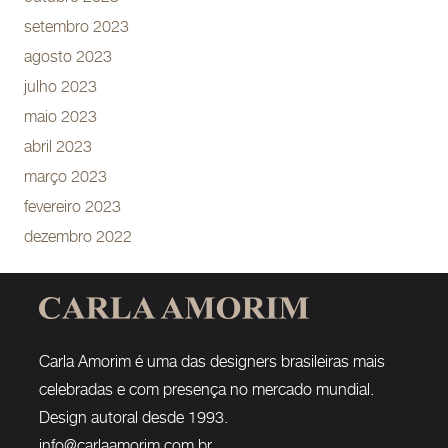
setembro 2023
agosto 2023
julho 2023
maio 2023
abril 2023
março 2023
fevereiro 2023
dezembro 2022
Carla Amorim é uma das designers brasileiras mais
celebradas e com presença no mercado mundial.
Design autoral desde 1993.
info@carlaamorim.com.br