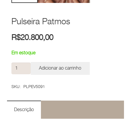
Pulseira Patmos
R$
20.800,00
Em estoque
Pulseira
Adicionar ao carrinho
Patmos
quantidade
SKU:
PLPEV5091
Descrição