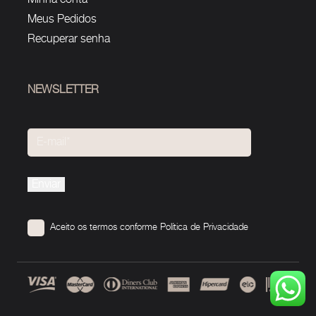
Meus Pedidos
Recuperar senha
NEWSLETTER
Please
leave
this
Aceito os termos conforme
Política de Privacidade
field
empty.