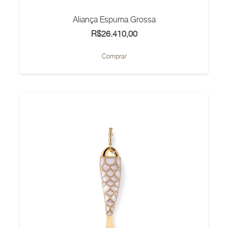
Aliança Espuma Grossa
R$
26.410,00
Este
Comprar
produto
tem
várias
variantes.
As
opções
podem
ser
escolhidas
na
página
do