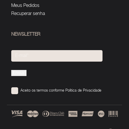
Meus Pedidos
Recuperar senha
NEWSLETTER
Please
leave
this
Aceito os termos conforme
Política de Privacidade
field
empty.