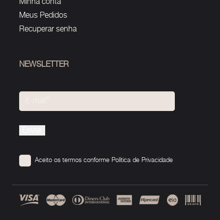
Minha conta
Meus Pedidos
Recuperar senha
NEWSLETTER
Please
leave
this
Aceito os termos conforme
Política de Privacidade
field
empty.