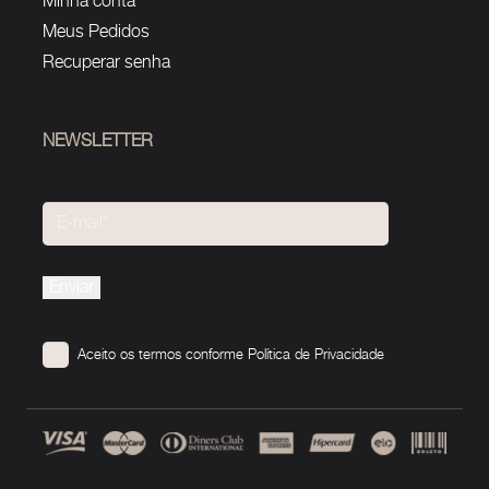
Minha conta
Meus Pedidos
Recuperar senha
NEWSLETTER
Please
leave
this
Aceito os termos conforme
Política de Privacidade
field
empty.