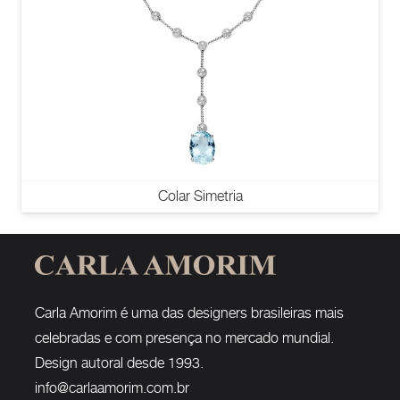
Colar Simetria
Carla Amorim é uma das designers brasileiras mais
celebradas e com presença no mercado mundial.
Design autoral desde 1993.
info@carlaamorim.com.br