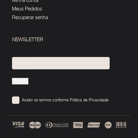
Minha conta
Meus Pedidos
Recuperar senha
NEWSLETTER
Please
leave
this
Aceito os termos conforme
Política de Privacidade
field
empty.