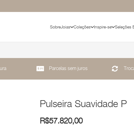
Sobre
Joias
Coleções
Inspire-se
Seleções 
ura
Parcelas sem juros
Troca
Pulseira Suavidade P
R$
57.820,00