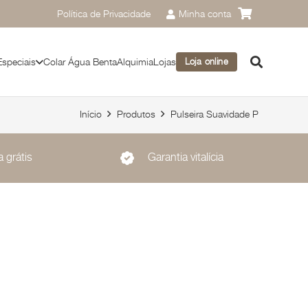
Política de Privacidade
Minha conta
Especiais
Colar Água Benta
Alquimia
Lojas
Loja online
Início
Produtos
Pulseira Suavidade P
 grátis
Garantia vitalícia