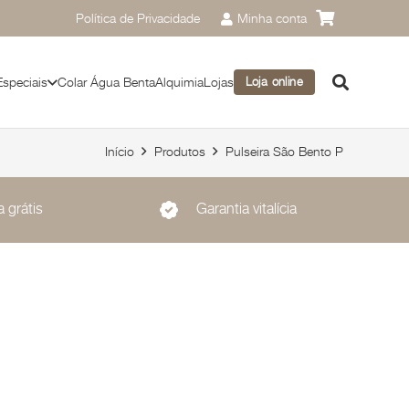
Política de Privacidade
Minha conta
Especiais
Colar Água Benta
Alquimia
Lojas
Loja online
Início
Produtos
Pulseira São Bento P
 grátis
Garantia vitalícia