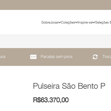
Sobre
Joias
Coleções
Inspire-se
Seleções 
ura
Parcelas sem juros
Troca
Pulseira São Bento P
R$
63.370,00