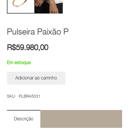
Pulseira Paixão P
R$
59.980,00
Em estoque
Adicionar ao carrinho
Pulseira
Paixão
SKU:
PLBRA5031
P
quantidade
Descrição