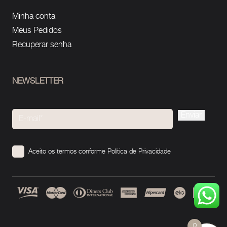
Minha conta
Meus Pedidos
Recuperar senha
NEWSLETTER
Please
leave
this
Aceito os termos conforme
Política de Privacidade
field
empty.
0