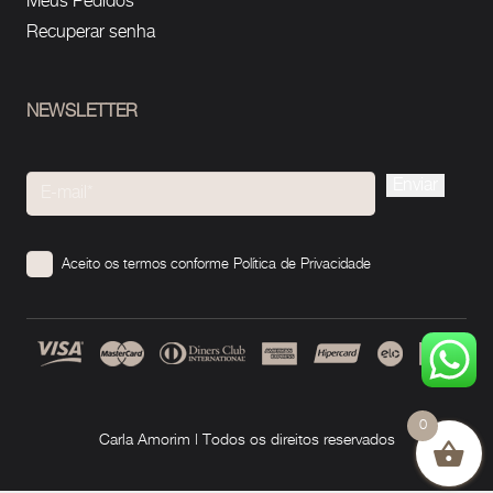
Meus Pedidos
Recuperar senha
NEWSLETTER
Please
leave
this
Aceito os termos conforme
Política de Privacidade
field
empty.
0
Carla Amorim | Todos os direitos reservados