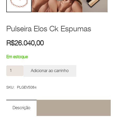
Pulseira Elos Ck Espumas
R$
26.040,00
Em estoque
Pulseira
Adicionar ao carrinho
Elos
Ck
SKU:
PLGEV5084
Espumas
quantidade
Descrição