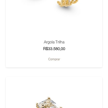
do
produto
Argola Trilha
R$
33.580,00
Comprar