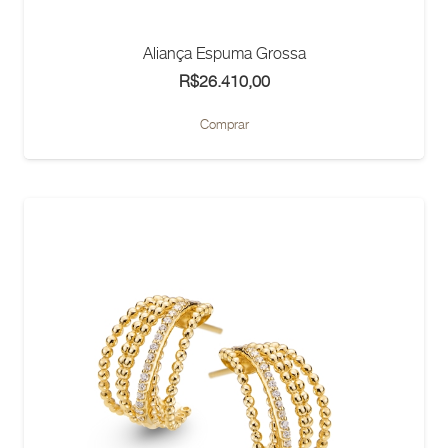
Aliança Espuma Grossa
R$
26.410,00
Este
Comprar
produto
tem
várias
variantes.
As
opções
podem
ser
escolhidas
na
página