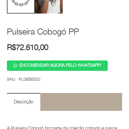
Pulseira Cobogó PP
R$
72.610,00
ENCOMENDAR AGORA PELO WHATSAPP!
SKU:
PLGEB5052
Descrição
A Pulseira Cobogó faz parte da coleção cobogó e nasce