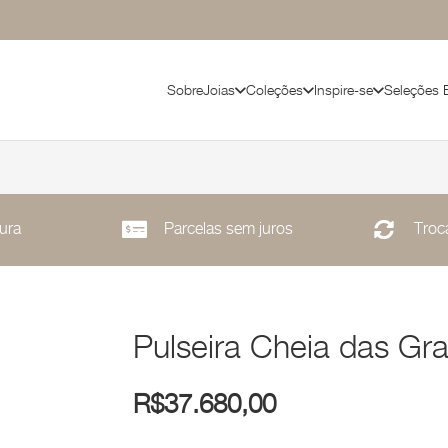
Sobre
Joias
Coleções
Inspire-se
Seleções 
ura
Parcelas sem juros
Troca
Pulseira Cheia das Gr
R$
37.680,00