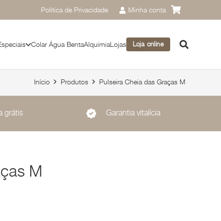
Política de Privacidade
Minha conta
Especiais
Colar Água Benta
Alquimia
Lojas
Loja online
Início
Produtos
Pulseira Cheia das Graças M
 grátis
Garantia vitalícia
aças M