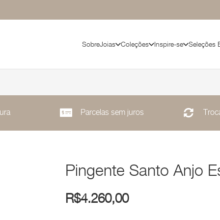
Sobre
Joias
Coleções
Inspire-se
Seleções 
ura
Parcelas sem juros
Troca
Pingente Santo Anjo 
R$
4.260,00