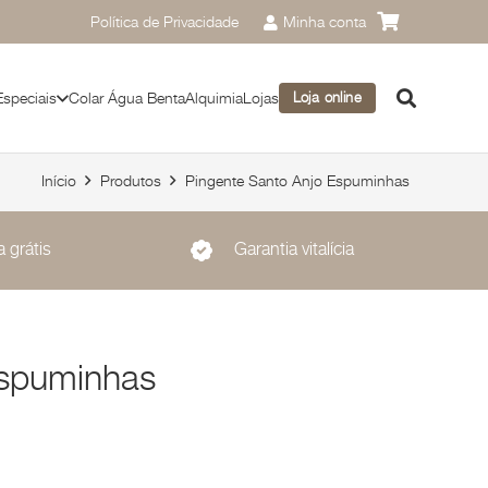
Política de Privacidade
Minha conta
Especiais
Colar Água Benta
Alquimia
Lojas
Loja online
Início
Produtos
Pingente Santo Anjo Espuminhas
 grátis
Garantia vitalícia
Espuminhas