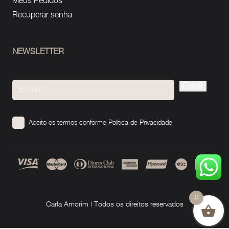
Meus Pedidos
Recuperar senha
NEWSLETTER
Please
leave
this
Aceito os termos conforme
Política de Privacidade
field
empty.
0
Carla Amorim | Todos os direitos reservados