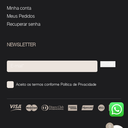
Minha conta
Meus Pedidos
Recuperar senha
NEWSLETTER
Please
leave
this
Aceito os termos conforme
Política de Privacidade
field
empty.
0