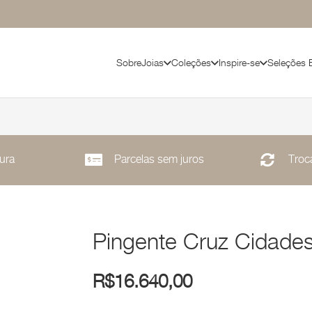
Sobre
Joias
Coleções
Inspire-se
Seleções 
ura
Parcelas sem juros
Troca
Pingente Cruz Cidade
R$
16.640,00