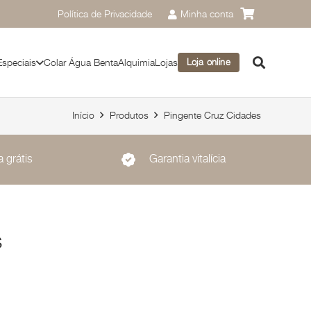
Política de Privacidade
Minha conta
Especiais
Colar Água Benta
Alquimia
Lojas
Loja online
Início
Produtos
Pingente Cruz Cidades
 grátis
Garantia vitalícia
s