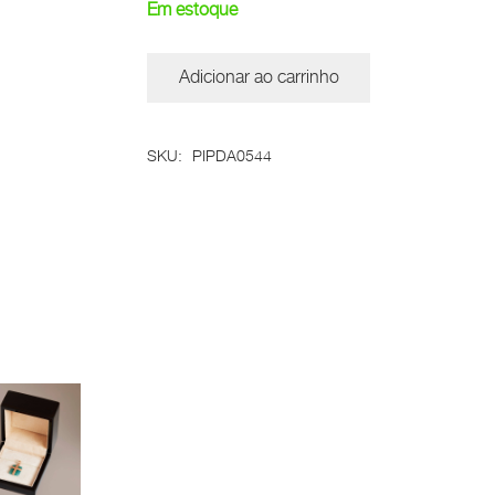
Em estoque
Adicionar ao carrinho
Pingente
Cruz
Cidades
SKU:
PIPDA0544
quantidade