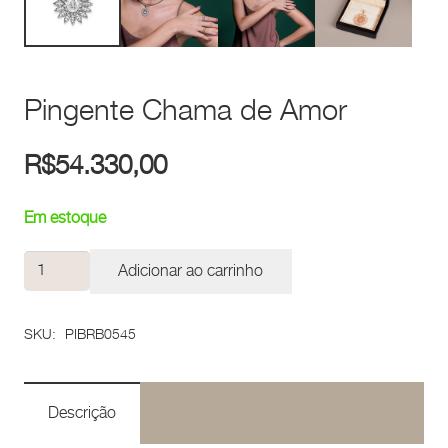
Pingente Chama de Amor
R$
54.330,00
Em estoque
Pingente
Adicionar ao carrinho
Chama
de
SKU:
PIBRB0545
Amor
quantidade
Descrição