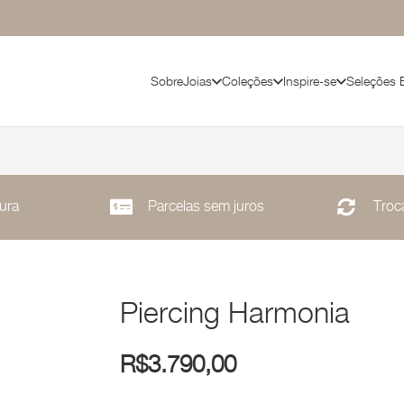
Sobre
Joias
Coleções
Inspire-se
Seleções 
ura
Parcelas sem juros
Troca
Piercing Harmonia
R$
3.790,00