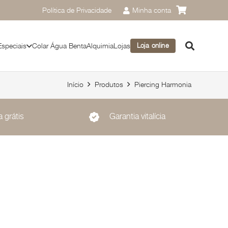
Política de Privacidade
Minha conta
Especiais
Colar Água Benta
Alquimia
Lojas
Loja online
Início
Produtos
Piercing Harmonia
 grátis
Garantia vitalícia