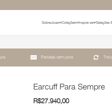
Sobre
Joias
Coleções
Inspire-se
Seleções 
ura
Parcelas sem juros
Troca
Earcuff Para Sempre
R$
27.940,00