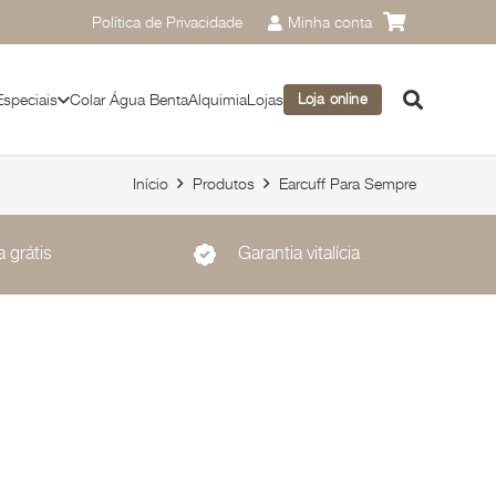
Política de Privacidade
Minha conta
Especiais
Colar Água Benta
Alquimia
Lojas
Loja online
Início
Produtos
Earcuff Para Sempre
 grátis
Garantia vitalícia