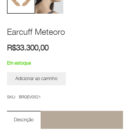
Earcuff Meteoro
R$
33.300,00
Em estoque
Adicionar ao carrinho
Earcuff
Meteoro
SKU:
BRGEV0521
quantidade
Descrição