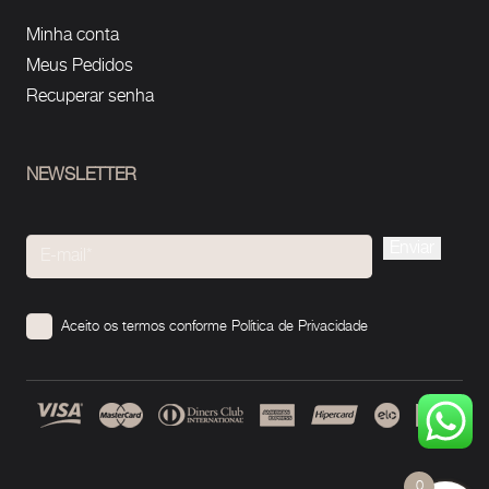
Minha conta
Meus Pedidos
Recuperar senha
NEWSLETTER
Please
leave
this
Aceito os termos conforme
Política de Privacidade
field
empty.
0