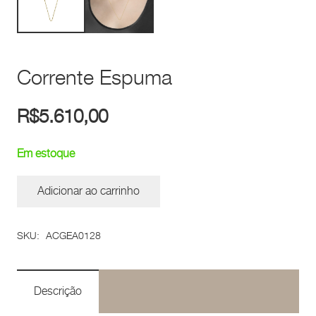
Corrente Espuma
R$
5.610,00
Em estoque
Adicionar ao carrinho
Corrente
Espuma
SKU:
ACGEA0128
quantidade
Descrição