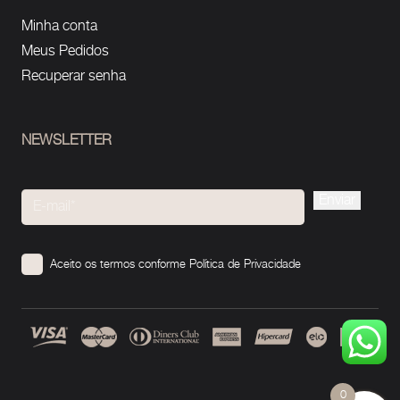
Minha conta
Meus Pedidos
Recuperar senha
NEWSLETTER
Please
leave
this
Aceito os termos conforme
Política de Privacidade
field
empty.
0