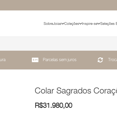
Sobre
Joias
Coleções
Inspire-se
Seleções 
ura
Parcelas sem juros
Troca
Colar Sagrados Coraç
R$
31.980,00