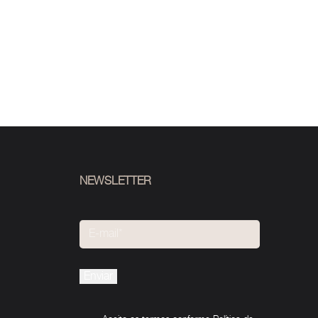
NEWSLETTER
Please
leave
this