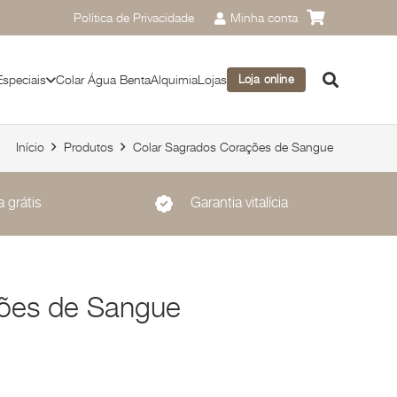
Política de Privacidade
Minha conta
Especiais
Colar Água Benta
Alquimia
Lojas
Loja online
Início
Produtos
Colar Sagrados Corações de Sangue
 grátis
Garantia vitalícia
ões de Sangue