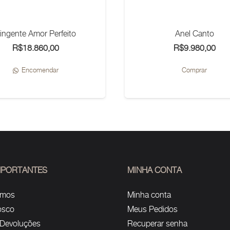
ingente Amor Perfeito
Anel Canto
R$
18.860,00
R$
9.980,00
Est
Encomendar
Comprar
pro
tem
vári
vari
As
opç
po
IMPORTANTES
MINHA CONTA
ser
omos
Minha conta
esc
osco
Meus Pedidos
na
 Devoluções
Recuperar senha
pág