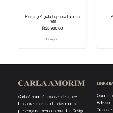
Piercing Argola Espuma Fininha
P
Petit
R$
5.980,00
Comprar
LINKS 
Quem s
Carla Amorim é uma das designers
Fale con
brasileiras mais celebradas e com
Trocas e
presença no mercado mundial. Design