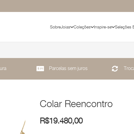
Sobre
Joias
Coleções
Inspire-se
Seleções 
ura
Parcelas sem juros
Troca
Colar Reencontro
R$
19.480,00