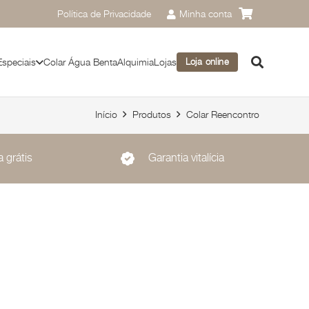
Política de Privacidade
Minha conta
Especiais
Colar Água Benta
Alquimia
Lojas
Loja online
Início
Produtos
Colar Reencontro
 grátis
Garantia vitalícia