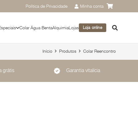
Política de Privacidade
Minha conta
Especiais
Colar Água Benta
Alquimia
Lojas
Loja online
Início
Produtos
Colar Reencontro
 grátis
Garantia vitalícia