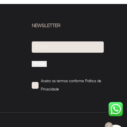
NEWSLETTER
Please
leave
this
Aceito os termos conforme
Política de
field
Privacidade
empty.
0