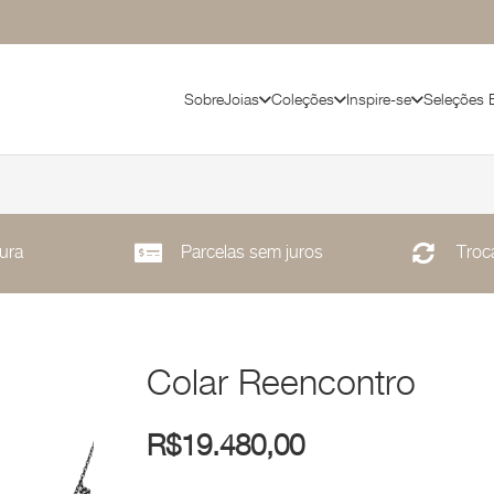
Sobre
Joias
Coleções
Inspire-se
Seleções 
ura
Parcelas sem juros
Troca
Colar Reencontro
R$
19.480,00