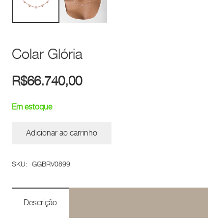
Colar Glória
R$
66.740,00
Em estoque
Adicionar ao carrinho
Colar
Glória
SKU:
GGBRV0899
quantidade
Descrição