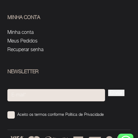
MINHA CONTA
Minha conta
Meus Pedidos
Recuperar senha
NEWSLETTER
Please
leave
this
Aceito os termos conforme
Política de Privacidade
field
empty.