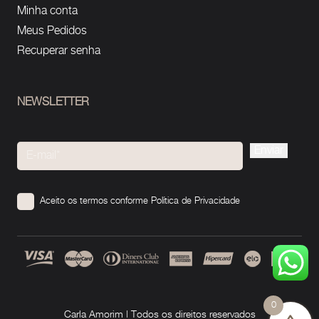
Minha conta
Meus Pedidos
Recuperar senha
NEWSLETTER
Please
leave
this
Aceito os termos conforme
Política de Privacidade
field
empty.
0
Carla Amorim | Todos os direitos reservados