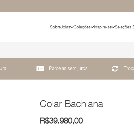
Sobre
Joias
Coleções
Inspire-se
Seleções 
ura
Parcelas sem juros
Troca
Colar Bachiana
R$
39.980,00