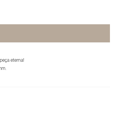
peça eterna!
mm.