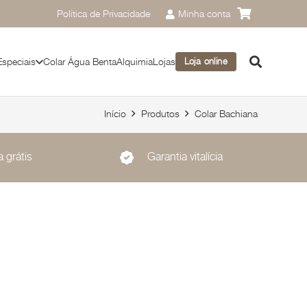
Política de Privacidade
Minha conta
Especiais
Colar Água Benta
Alquimia
Lojas
Loja online
Início
Produtos
Colar Bachiana
 grátis
Garantia vitalícia