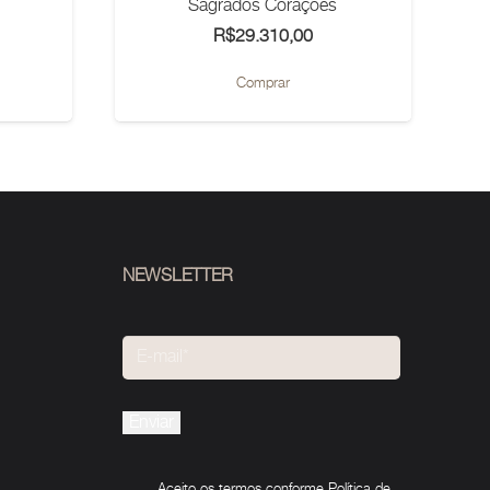
Sagrados Corações
R$
29.310,00
Comprar
NEWSLETTER
Please
leave
this
Aceito os termos conforme
Política de