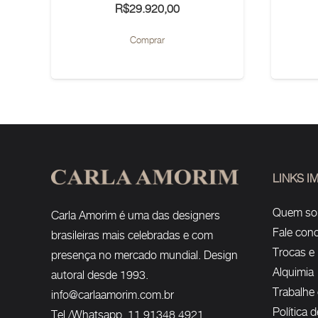
R$
29.920,00
Este
Comprar
produto
tem
várias
variantes.
As
opções
podem
LINKS 
ser
Quem s
Carla Amorim é uma das designers
escolhidas
Fale con
brasileiras mais celebradas e com
na
Trocas e
presença no mercado mundial. Design
página
Alquimia
autoral desde 1993.
do
Trabalhe
info@carlaamorim.com.br
produto
Política 
Tel./Whatsapp 11 91348 4921