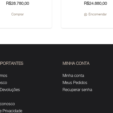
R$
28.780,00
R$
24.880,00
Este
Comprar
Encomendar
produto
tem
várias
variantes.
As
opções
podem
IMPORTANTES
MINHA CONTA
ser
omos
Minha conta
escolhidas
osco
Meus Pedidos
na
 Devoluções
Recuperar senha
página
do
 conosco
produto
de Privacidade