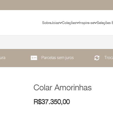
Sobre
Joias
Coleções
Inspire-se
Seleções 
ura
Parcelas sem juros
Troca
Colar Amorinhas
R$
37.350,00