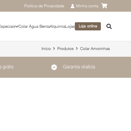
Política de Privacidade
Minha conta
Especiais
Colar Água Benta
Alquimia
Lojas
Loja online
Início
Produtos
Colar Amorinhas
 grátis
Garantia vitalícia