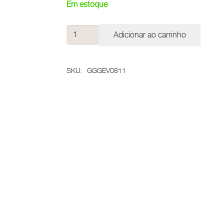
Em estoque
Colar
Adicionar ao carrinho
Amorinhas
quantidade
SKU:
GGGEV0811