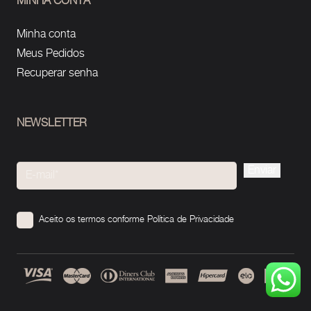
MINHA CONTA
Minha conta
Meus Pedidos
Recuperar senha
NEWSLETTER
Please
leave
this
Aceito os termos conforme
Política de Privacidade
field
empty.