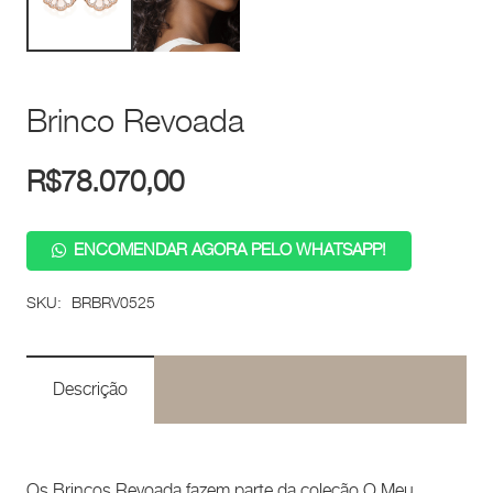
Brinco Revoada
R$
78.070,00
ENCOMENDAR AGORA PELO WHATSAPP!
SKU:
BRBRV0525
Descrição
Os Brincos Revoada fazem parte da coleção O Meu