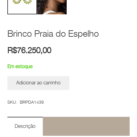
Brinco Praia do Espelho
R$
76.250,00
Em estoque
Adicionar ao carrinho
Brinco
Praia
SKU:
BRPDA1439
do
Espelho
quantidade
Descrição