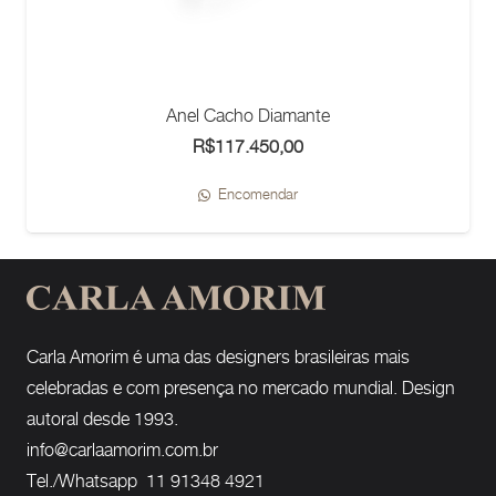
Anel Cacho Diamante
R$
117.450,00
Encomendar
Carla Amorim é uma das designers brasileiras mais
celebradas e com presença no mercado mundial. Design
autoral desde 1993.
info@carlaamorim.com.br
Tel./Whatsapp 11 91348 4921