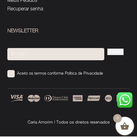
Meus Pedidos
Recuperar senha
NEWSLETTER
Please
leave
this
Aceito os termos conforme
Política de Privacidade
field
empty.
0
Carla Amorim | Todos os direitos reservados