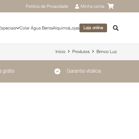
Política de Privacidade
Minha conta
Especiais
Colar Água Benta
Alquimia
Lojas
Loja online
Início
Produtos
Brinco Luz
 grátis
Garantia vitalícia