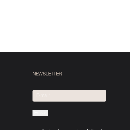
NEWSLETTER
Please
leave
this