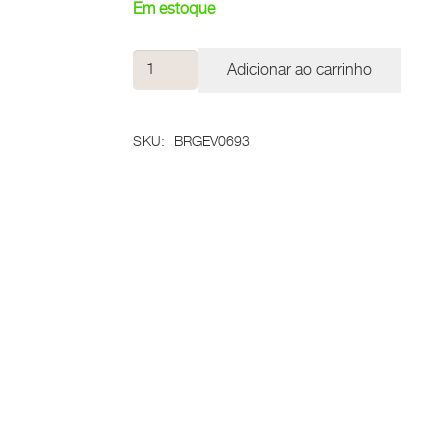
Em estoque
Brinco
Adicionar ao carrinho
Luz
quantidade
SKU:
BRGEV0693