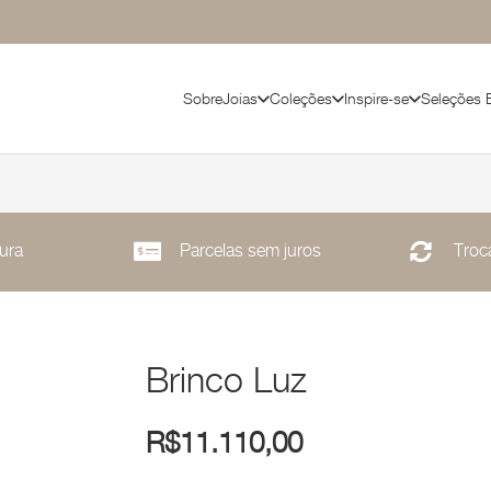
Sobre
Joias
Coleções
Inspire-se
Seleções 
ura
Parcelas sem juros
Troca
Brinco Luz
R$
11.110,00