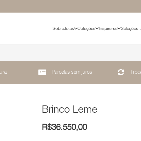
Sobre
Joias
Coleções
Inspire-se
Seleções 
ura
Parcelas sem juros
Troca
Brinco Leme
R$
36.550,00