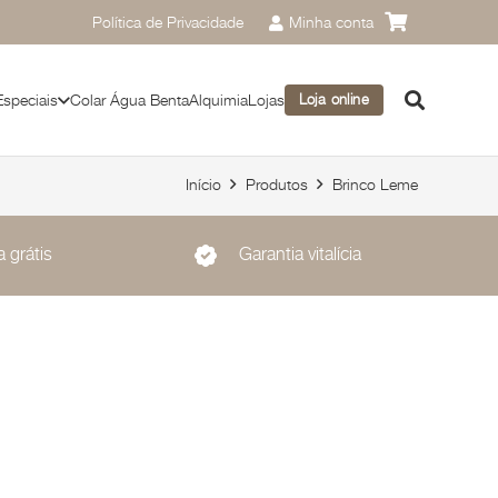
Política de Privacidade
Minha conta
Especiais
Colar Água Benta
Alquimia
Lojas
Loja online
Início
Produtos
Brinco Leme
 grátis
Garantia vitalícia