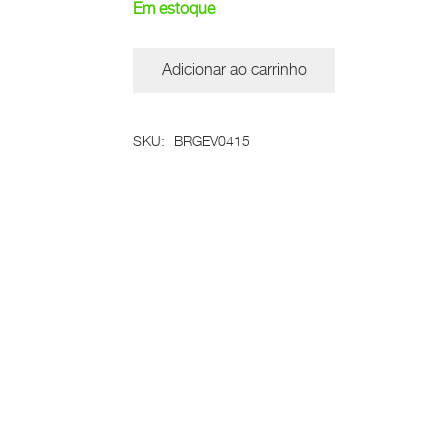
Em estoque
Adicionar ao carrinho
Brinco
Leme
quantidade
SKU:
BRGEV0415