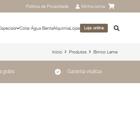
Política de Privacidade
Minha conta
Especiais
Colar Água Benta
Alquimia
Lojas
Loja online
Início
Produtos
Brinco Leme
 grátis
Garantia vitalícia