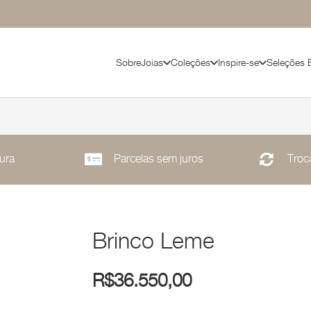
Sobre
Joias
Coleções
Inspire-se
Seleções 
ura
Parcelas sem juros
Troca
Brinco Leme
R$
36.550,00