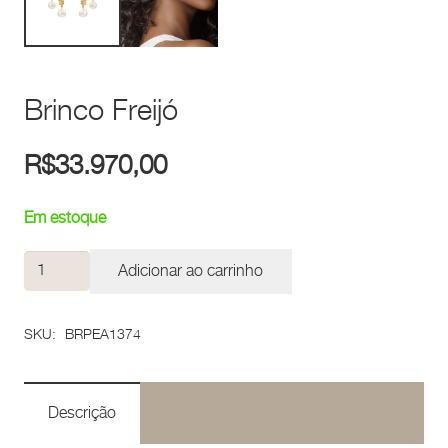
Brinco Freijó
R$
33.970,00
Em estoque
Brinco
Adicionar ao carrinho
Freijó
quantidade
SKU:
BRPEA1374
Descrição