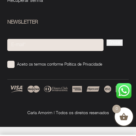
Recuperar senha
NEWSLETTER
Please
leave
this
Aceito os termos conforme
Política de Privacidade
field
empty.
0
Carla Amorim | Todos os direitos reservados