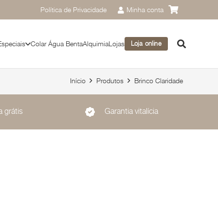
Política de Privacidade
Minha conta
Especiais
Colar Água Benta
Alquimia
Lojas
Loja online
Início
Produtos
Brinco Claridade
 grátis
Garantia vitalícia