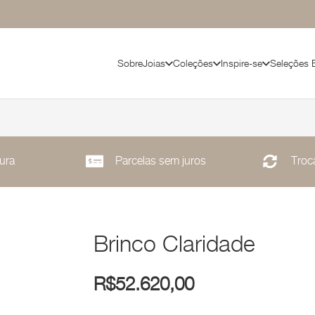
Sobre
Joias
Coleções
Inspire-se
Seleções 
ura
Parcelas sem juros
Troca
Brinco Claridade
R$
52.620,00