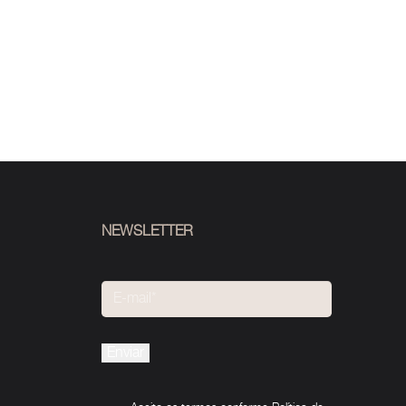
NEWSLETTER
Please
leave
this