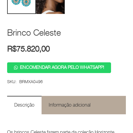
Brinco Celeste
R$
75.820,00
ENCOMENDAR AGORA PELO WHATSAPP!
SKU:
BRMXA0496
Descrição
Informação adicional
Os brincos Celeste fazem parte da coleção Horizonte,