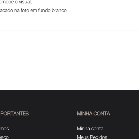
ompõe o visual.
stacado na foto em fundo branco.
IMPORTANTES
MINHA CONTA
omos
Minha conta
osco
Meus Pedidos