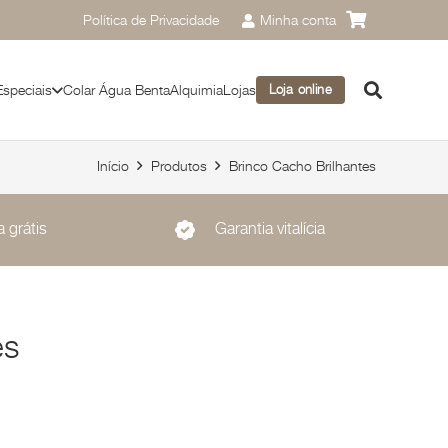
Política de Privacidade
Minha conta
Especiais
Colar Água Benta
Alquimia
Lojas
Loja online
Início
Produtos
Brinco Cacho Brilhantes
 grátis
Garantia vitalícia
es