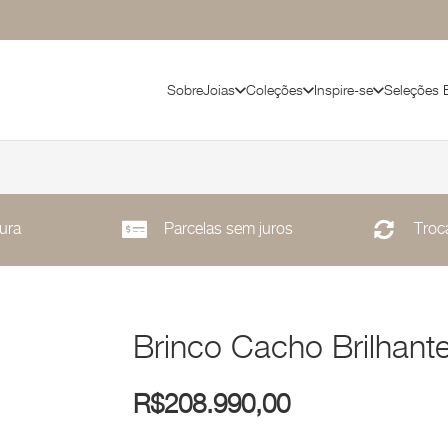
Sobre
Joias
Coleções
Inspire-se
Seleções 
ura
Parcelas sem juros
Troca
Brinco Cacho Brilhant
R$
208.990,00