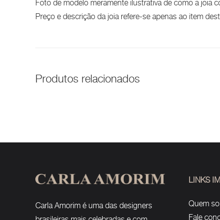
Foto de modelo meramente ilustrativa de como a joia c
Preço e descrição da joia refere-se apenas ao item de
Produtos relacionados
LINKS 
Quem s
Carla Amorim é uma das designers
Fale con
brasileiras mais celebradas e com