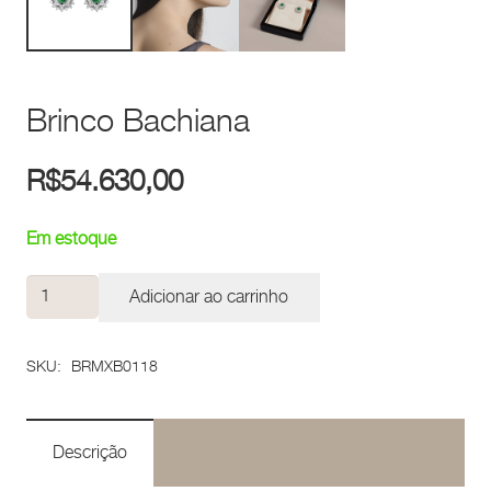
Brinco Bachiana
R$
54.630,00
Em estoque
Brinco
Adicionar ao carrinho
Bachiana
quantidade
SKU:
BRMXB0118
Descrição